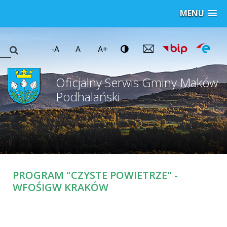
MENU
-A
A
A+
Oficjalny Serwis Gminy Maków
Podhalański
PROGRAM "CZYSTE POWIETRZE" -
WFOŚIGW KRAKÓW