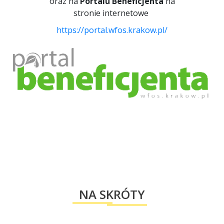
oraz na
P
ortalu Beneficjenta
na
stronie internetowe
https://portal.wfos.krakow.pl/
NA SKRÓTY