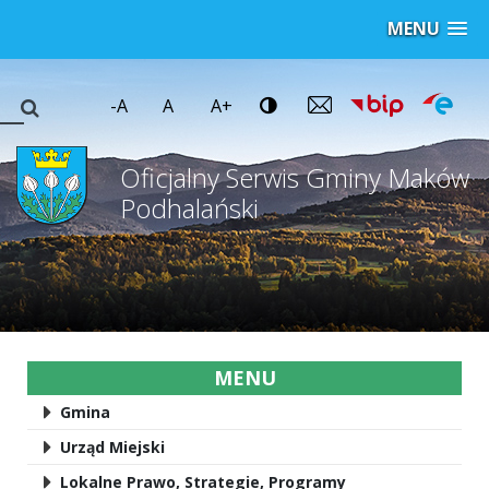
MENU
-A
A
A+
Oficjalny Serwis Gminy Maków
Podhalański
MENU
Gmina
Urząd Miejski
Lokalne Prawo, Strategie, Programy