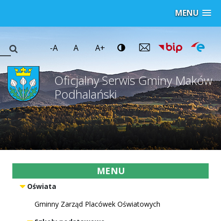
MENU
-A
A
A+
Oficjalny Serwis Gminy Maków
Podhalański
MENU
Oświata
Gminny Zarząd Placówek Oświatowych