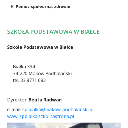
Pomoc społeczna, zdrowie
SZKOŁA PODSTAWOWA W BIAŁCE
Szkoła Podstawowa w Białce
Białka 334
34-220 Maków Podhalański
tel. 33 8771 683
Dyrektor:
B
eata Radwan
e-mail:
sp.bialka@makow-podhalanski.pl
www. spbialka.szkolnastrona.pl