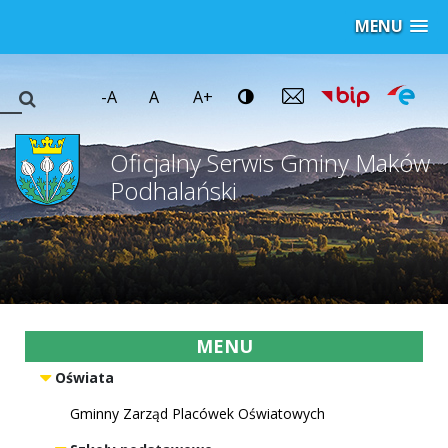
MENU
-A
A
A+
Oficjalny Serwis Gminy Maków
Podhalański
MENU
Oświata
Gminny Zarząd Placówek Oświatowych