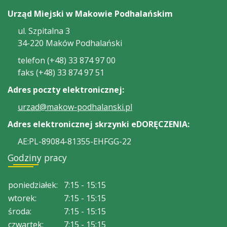
Urząd Miejski w Makowie Podhalańskim
ul. Szpitalna 3
34-220 Maków Podhalański
telefon (+48) 33 874 97 00
faks (+48) 33 874 97 51
Adres poczty elektronicznej:
urzad@makow-podhalanski.pl
Adres elektronicznej skrzynki eDORĘCZENIA:
AE:PL-89084-81355-EHFGG-22
Godziny pracy
poniedziałek:
7:15 - 15:15
wtorek:
7:15 - 15:15
środa:
7:15 - 15:15
czwartek:
7:15 - 15:15