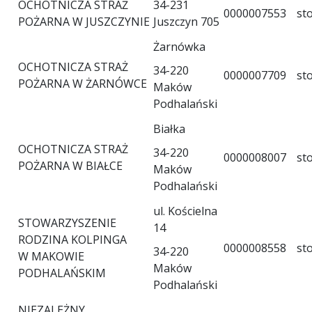
OCHOTNICZA STRAŻ
34-231
0000007553
st
POŻARNA W JUSZCZYNIE
Juszczyn 705
Żarnówka
OCHOTNICZA STRAŻ
34-220
0000007709
st
POŻARNA W ŻARNÓWCE
Maków
Podhalański
Białka
OCHOTNICZA STRAŻ
34-220
0000008007
st
POŻARNA W BIAŁCE
Maków
Podhalański
ul. Kościelna
STOWARZYSZENIE
14
RODZINA KOLPINGA
0000008558
st
34-220
W MAKOWIE
Maków
PODHALAŃSKIM
Podhalański
NIEZALEŻNY