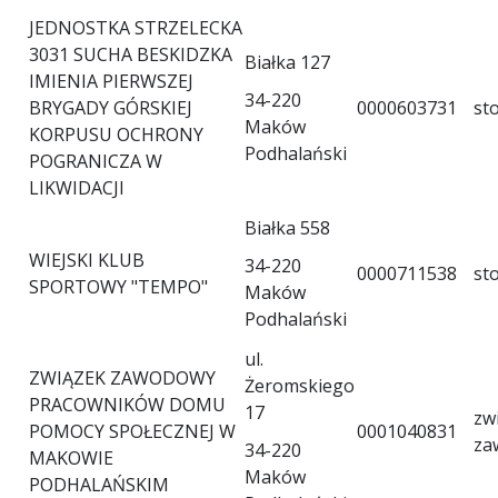
JEDNOSTKA STRZELECKA
3031 SUCHA BESKIDZKA
Białka 127
IMIENIA PIERWSZEJ
34-220
BRYGADY GÓRSKIEJ
0000603731
st
Maków
KORPUSU OCHRONY
Podhalański
POGRANICZA W
LIKWIDACJI
Białka 558
WIEJSKI KLUB
34-220
0000711538
st
SPORTOWY "TEMPO"
Maków
Podhalański
ul.
ZWIĄZEK ZAWODOWY
Żeromskiego
PRACOWNIKÓW DOMU
17
zw
POMOCY SPOŁECZNEJ W
0001040831
za
34-220
MAKOWIE
Maków
PODHALAŃSKIM