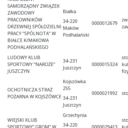
SAMORZĄDNY ZWIĄZEK
Białka
ZAWODOWY
PRACOWNIKÓW
zw
34-220
0000012679
DRZEWNEJ SPÓŁDZIELNI
za
Maków
PRACY "SPÓLNOTA" W
Podhalański
BIAŁCE K/MAKOWA
PODHALAŃSKIEGO
LUDOWY KLUB
st
34-231
SPORTOWY "NAROŻE"
0000015324
ku
Juszczyn
JUSZCZYN
fiz
Kojszówka
255
OCHOTNICZA STRAŻ
0000021992
st
POŻARNA W KOJSZÓWCE
34-231
Juszczyn
Grzechynia
WIEJSKI KLUB
st
34-220
SPORTOWY" GROM" W
0000029413
ku