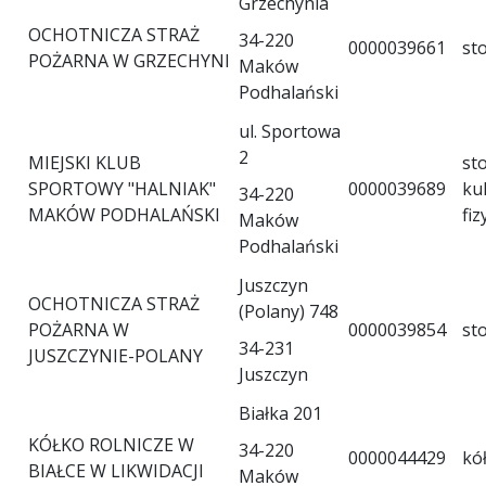
Grzechynia
OCHOTNICZA STRAŻ
34-220
0000039661
st
POŻARNA W GRZECHYNI
Maków
Podhalański
ul. Sportowa
2
MIEJSKI KLUB
st
SPORTOWY "HALNIAK"
0000039689
ku
34-220
MAKÓW PODHALAŃSKI
fiz
Maków
Podhalański
Juszczyn
OCHOTNICZA STRAŻ
(Polany) 748
POŻARNA W
0000039854
st
34-231
JUSZCZYNIE-POLANY
Juszczyn
Białka 201
KÓŁKO ROLNICZE W
34-220
0000044429
kó
BIAŁCE W LIKWIDACJI
Maków