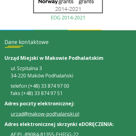
EOG 2014-2021
Dane kontaktowe
Urząd Miejski w Makowie Podhalańskim
ul. Szpitalna 3
34-220 Maków Podhalański
telefon (+48) 33 874 97 00
faks (+48) 33 874 97 51
Adres poczty elektronicznej:
urzad@makow-podhalanski.pl
Adres elektronicznej skrzynki eDORĘCZENIA:
AE:PL-89084-81355-EHFGG-22