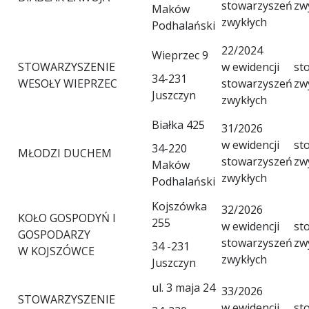
stowarzyszeń
zw
Maków
zwykłych
Podhalański
22/2024
Wieprzec 9
STOWARZYSZENIE
w ewidencji
st
34-231
WESOŁY WIEPRZEC
stowarzyszeń
zw
Juszczyn
zwykłych
Białka 425
31/2026
w ewidencji
st
34-220
MŁODZI DUCHEM
stowarzyszeń
zw
Maków
zwykłych
Podhalański
Kojszówka
32/2026
KOŁO GOSPODYŃ I
255
w ewidencji
st
GOSPODARZY
stowarzyszeń
zw
34 -231
W KOJSZÓWCE
zwykłych
Juszczyn
ul. 3 maja 24
33/2026
STOWARZYSZENIE
w ewidencji
st