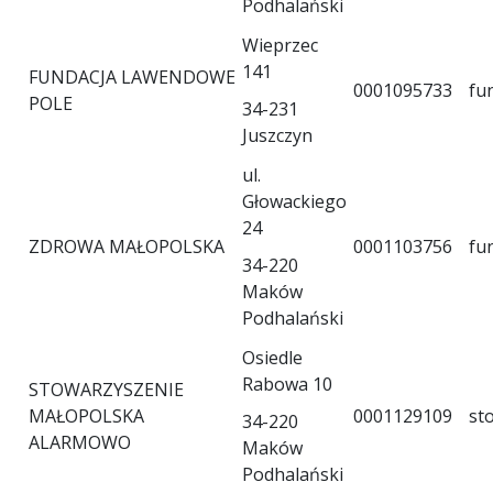
Podhalański
Wieprzec
141
FUNDACJA LAWENDOWE
0001095733
fu
POLE
34-231
Juszczyn
ul.
Głowackiego
24
ZDROWA MAŁOPOLSKA
0001103756
fu
34-220
Maków
Podhalański
Osiedle
Rabowa 10
STOWARZYSZENIE
MAŁOPOLSKA
0001129109
st
34-220
ALARMOWO
Maków
Podhalański