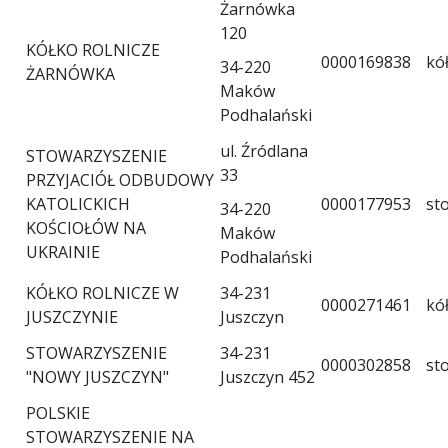
Żarnówka
120
KÓŁKO ROLNICZE
0000169838
kó
34-220
ŻARNÓWKA
Maków
Podhalański
ul. Źródlana
STOWARZYSZENIE
33
PRZYJACIÓŁ ODBUDOWY
KATOLICKICH
0000177953
st
34-220
KOŚCIOŁÓW NA
Maków
UKRAINIE
Podhalański
KÓŁKO ROLNICZE W
34-231
0000271461
kó
JUSZCZYNIE
Juszczyn
STOWARZYSZENIE
34-231
0000302858
st
"NOWY JUSZCZYN"
Juszczyn 452
POLSKIE
STOWARZYSZENIE NA