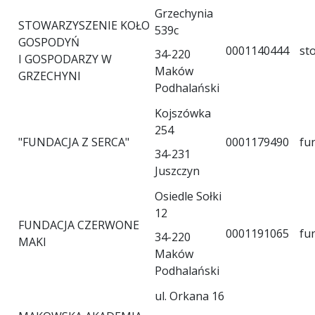
Grzechynia
STOWARZYSZENIE KOŁO
539c
GOSPODYŃ
0001140444
st
34-220
I GOSPODARZY W
Maków
GRZECHYNI
Podhalański
Kojszówka
254
"FUNDACJA Z SERCA"
0001179490
fu
34-231
Juszczyn
Osiedle Sołki
12
FUNDACJA CZERWONE
0001191065
fu
34-220
MAKI
Maków
Podhalański
ul. Orkana 16