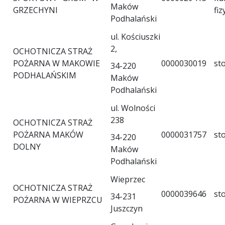
Maków
GRZECHYNI
fiz
Podhalański
ul. Kościuszki
2,
OCHOTNICZA STRAŻ
POŻARNA W MAKOWIE
0000030019
st
34-220
PODHALAŃSKIM
Maków
Podhalański
ul. Wolności
238
OCHOTNICZA STRAŻ
POŻARNA MAKÓW
0000031757
st
34-220
DOLNY
Maków
Podhalański
Wieprzec
OCHOTNICZA STRAŻ
0000039646
st
34-231
POŻARNA W WIEPRZCU
Juszczyn