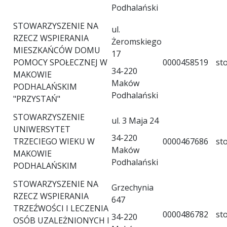
Podhalański
STOWARZYSZENIE NA
ul.
RZECZ WSPIERANIA
Żeromskiego
MIESZKAŃCÓW DOMU
17
POMOCY SPOŁECZNEJ W
0000458519
st
34-220
MAKOWIE
Maków
PODHALAŃSKIM
Podhalański
"PRZYSTAŃ"
STOWARZYSZENIE
ul. 3 Maja 24
UNIWERSYTET
34-220
TRZECIEGO WIEKU W
0000467686
st
Maków
MAKOWIE
Podhalański
PODHALAŃSKIM
STOWARZYSZENIE NA
Grzechynia
RZECZ WSPIERANIA
647
TRZEŹWOŚCI I LECZENIA
0000486782
st
34-220
OSÓB UZALEŻNIONYCH I