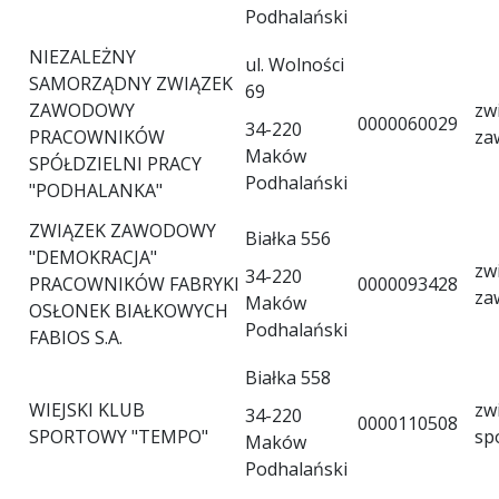
Podhalański
NIEZALEŻNY
ul. Wolności
SAMORZĄDNY ZWIĄZEK
69
ZAWODOWY
zw
0000060029
34-220
PRACOWNIKÓW
za
Maków
SPÓŁDZIELNI PRACY
Podhalański
"PODHALANKA"
ZWIĄZEK ZAWODOWY
Białka 556
"DEMOKRACJA"
zw
34-220
PRACOWNIKÓW FABRYKI
0000093428
za
Maków
OSŁONEK BIAŁKOWYCH
Podhalański
FABIOS S.A.
Białka 558
WIEJSKI KLUB
zw
34-220
0000110508
SPORTOWY "TEMPO"
sp
Maków
Podhalański