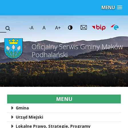
MENU
-A
A
A+
Oficjalny Serwis Gminy Maków
Podhalański
MENU
Gmina
Urząd Miejski
Lokalne Prawo, Strategie, Programy