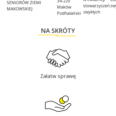
34-220
SENIORÓW ZIEMI
stowarzyszeń
zw
Maków
MAKOWSKIEJ
zwykłych
Podhalański
NA SKRÓTY
Załatw sprawę