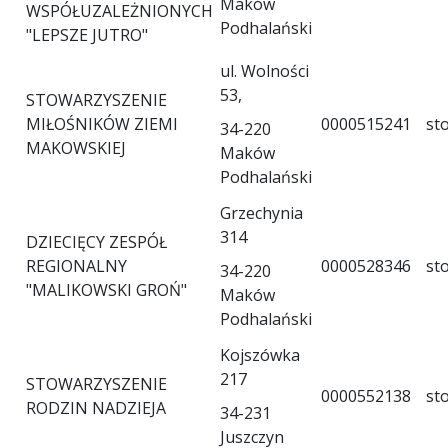
Maków
WSPÓŁUZALEŻNIONYCH
Podhalański
"LEPSZE JUTRO"
ul. Wolności
53,
STOWARZYSZENIE
MIŁOŚNIKÓW ZIEMI
0000515241
st
34-220
MAKOWSKIEJ
Maków
Podhalański
Grzechynia
314
DZIECIĘCY ZESPÓŁ
REGIONALNY
0000528346
st
34-220
"MALIKOWSKI GROŃ"
Maków
Podhalański
Kojszówka
217
STOWARZYSZENIE
0000552138
st
RODZIN NADZIEJA
34-231
Juszczyn