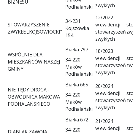
BIZNESU
zwykłych
Podhalański
12/2022
34-231
STOWARZYSZENIE
w ewidencji
st
Kojszówka
ZWYKŁE „KOJSOWIOCKI”
stowarzyszeń
zw
154
zwykłych
Białka 797
18/2023
WSPÓLNIE DLA
w ewidencji
st
34-220
MIESZKAŃCÓW NASZEJ
stowarzyszeń
zw
Maków
GMINY
zwykłych
Podhalański
Białka 665
20/2024
NIE TĘDY DROGA -
w ewidencji
st
34-220
OBWODNICA MAKOWA
stowarzyszeń
zw
Maków
PODHALAŃSKIEGO
zwykłych
Podhalański
Białka 672
21/2024
w ewidencji
st
34-220
DIABLAK ZAWOJA