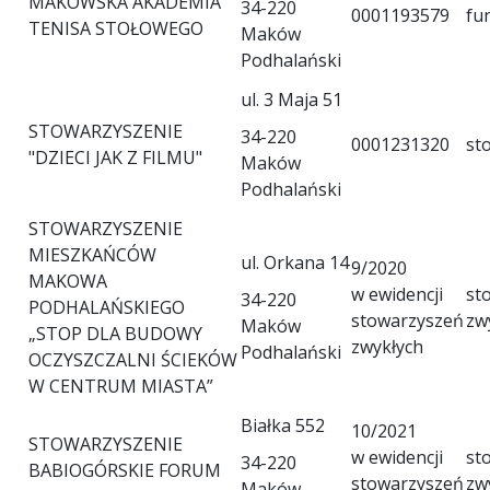
MAKOWSKA AKADEMIA
34-220
0001193579
fu
TENISA STOŁOWEGO
Maków
Podhalański
ul. 3 Maja 51
STOWARZYSZENIE
34-220
0001231320
st
"DZIECI JAK Z FILMU"
Maków
Podhalański
STOWARZYSZENIE
MIESZKAŃCÓW
ul. Orkana 14
9/2020
MAKOWA
w ewidencji
st
34-220
PODHALAŃSKIEGO
stowarzyszeń
zw
Maków
„STOP DLA BUDOWY
zwykłych
Podhalański
OCZYSZCZALNI ŚCIEKÓW
W CENTRUM MIASTA”
Białka 552
10/2021
STOWARZYSZENIE
w ewidencji
st
34-220
BABIOGÓRSKIE FORUM
stowarzyszeń
zw
Maków