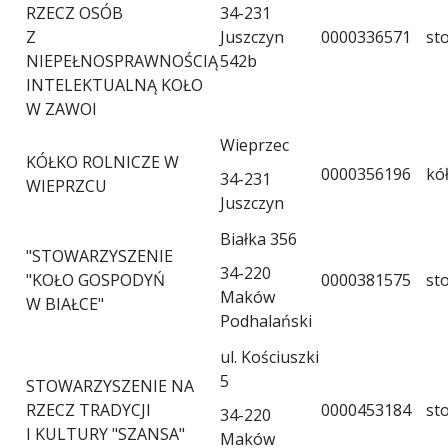
RZECZ OSÓB
34-231
Z
Juszczyn
0000336571
st
NIEPEŁNOSPRAWNOŚCIĄ
542b
INTELEKTUALNĄ KOŁO
W ZAWOI
Wieprzec
KÓŁKO ROLNICZE W
0000356196
kó
34-231
WIEPRZCU
Juszczyn
Białka 356
"STOWARZYSZENIE
34-220
"KOŁO GOSPODYŃ
0000381575
st
Maków
W BIAŁCE"
Podhalański
ul. Kościuszki
5
STOWARZYSZENIE NA
RZECZ TRADYCJI
0000453184
st
34-220
I KULTURY "SZANSA"
Maków