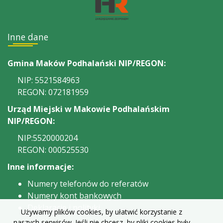
Inne dane
Gmina Maków Podhalański NIP/REGON:
NIP: 5521584963
REGON: 072181959
Urząd Miejski w Makowie Podhalańskim
NIP/REGON:
NIP:5520000204
REGON: 000525530
Inne informacje:
Numery telefonów do referatów
Numery kont bankowych
Deklaracje i polityki
Używamy plików cookies, by ułatwić korzystanie z
naszych serwisów. Jeśli nie chcesz, by pliki cookies były