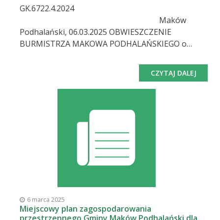
GK.6722.4.2024
Maków
Podhalański, 06.03.2025 OBWIESZCZENIE
BURMISTRZA MAKOWA PODHALAŃSKIEGO o
przystąpieniu do sporządzenia miejscowego planu
zagospodarowania przestrzennego dla obszaru
CZYTAJ DALEJ
Zespołu Opieki Zdrowotnej Szpitala Rejonowego w
Makowie Podhalańskim w gminie Maków
Podhalański Na podstawie art. 17 pkt 1 ustawy z
dnia 27 marca 2003 r. o planowaniu i
zagospodarowaniu przestrzennym (Dz. U. z 2024
r., poz. 1130 z późn. zm.) oraz art. 39 ust. 1 ustawy z
dnia 3 października 2008 r. o udostęp
6 marca 2025
Miejscowy plan zagospodarowania
przestrzennego Gminy Maków Podhalański dla