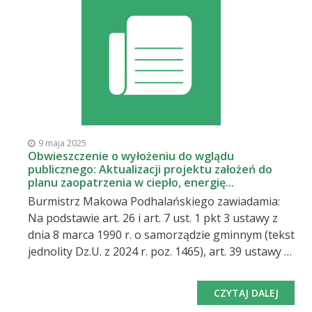
obejmującego miejscowość Juszczyn w gminie
Maków Podhalański oraz w związku z art. 39 ust. 1
oraz art. 54 ust. 2 ustawy z dnia 3 października
2008 r. o udostępnianiu informacji o środowisku i
jego ochronie, udziale społeczeństwa w ochronie
środowiska oraz o ocenach oddziaływania na
środowisko (t.j. Dz.U. 2024 poz. 1112 z późn.
zm.) zawiadamiam o rozpoczęciu konsultacji
społecznych projektu zmiany części miejscowego
9 maja 2025
planu zagospodarowania przestrzennego dla
Obwieszczenie o wyłożeniu do wglądu
publicznego: Aktualizacji projektu założeń do
obszaru obejmującego miejscowość Juszczyn w
planu zaopatrzenia w ciepło, energię...
gminie Maków Podhalański wraz z uzasadnieniem
Burmistrz Makowa Podhalańskiego zawiadamia:
i prognozą oddziaływania na środowisko, które
Na podstawie art. 26 i art. 7 ust. 1 pkt 3 ustawy z
dnia 8 marca 1990 r. o samorządzie gminnym (tekst
jednolity Dz.U. z 2024 r. poz. 1465), art. 39 ustawy o
udostępnianiu informacji o środowisku i jego
ochronie, udziale społeczeństwa w ochronie
CZYTAJ DALEJ
środowiska oraz o ocenach oddziaływania na