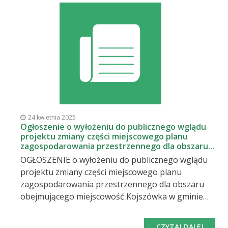
środowisko (tekst jednolity Dz. U. z 2024 r. poz.
1112), w związku z art. 19 ust. 6 ustawy z dnia 10
kwietnia 1997 r. Prawo energetyczne
(Dz.U. z 2024 r. poz. 266), o wyłożeniu do wglądu
publicznego: Aktualizacji projektu założeń do
planu zaopatrzenia w ciepło, energię
elektryczną i paliwa gazowe dla Gminy Maków Podhalań
2028
Powyższy dokument wyłożony jest do wglądu na okres 21 
Dokument jest dostępny na stronie internetowej:
24 kwietnia 2025
Ogłoszenie o wyłożeniu do publicznego wglądu
projektu zmiany części miejscowego planu
zagospodarowania przestrzennego dla obszaru...
OGŁOSZENIE o wyłożeniu do publicznego wglądu
projektu zmiany części miejscowego planu
zagospodarowania przestrzennego dla obszaru
obejmującego miejscowość Kojszówka w gminie
Maków Podhalański wraz z uzasadnieniem i
prognozą oddziaływania na środowisko Na
CZYTAJ DALEJ