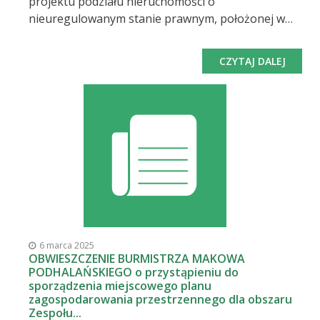
projektu podziału nieruchomości o
nieuregulowanym stanie prawnym, położonej w
obrębie Juszczyn, jednostka ewidencyjna Maków
Podhalański, oznaczonej w ewidencji gruntów jako
CZYTAJ DALEJ
działka nr 28/85 o powierzchni 0,0483 ha. Do
pobrania: Zawiadomienie wszczęcie postępowania
(pdf, 115.77KB) 14. OBWIESZCZENIE(pdf, 115.89KB)
6 marca 2025
OBWIESZCZENIE BURMISTRZA MAKOWA
PODHALAŃSKIEGO o przystąpieniu do
sporządzenia miejscowego planu
zagospodarowania przestrzennego dla obszaru
Zespołu...