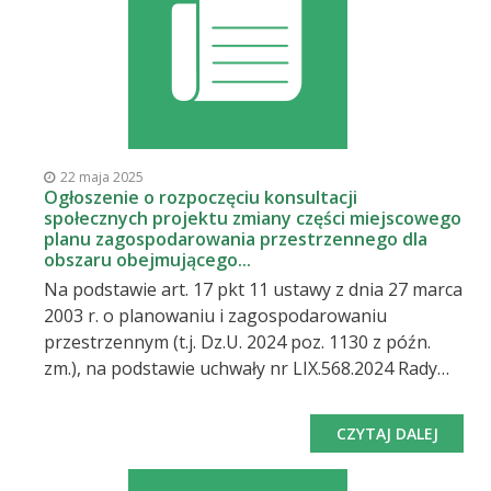
22 maja 2025
Ogłoszenie o rozpoczęciu konsultacji
społecznych projektu zmiany części miejscowego
planu zagospodarowania przestrzennego dla
obszaru obejmującego...
Na podstawie art. 17 pkt 11 ustawy z dnia 27 marca
2003 r. o planowaniu i zagospodarowaniu
przestrzennym (t.j. Dz.U. 2024 poz. 1130 z późn.
zm.), na podstawie uchwały nr LIX.568.2024 Rady
Miejskiej w Makowie Podhalańskim z dnia 14
lutego 2024 r. w sprawie przystąpienia do
CZYTAJ DALEJ
sporządzania zmiany części miejscowego planu
zagospodarowania przestrzennego dla obszaru