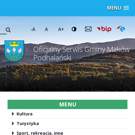
MENU
-A
A
A+
Oficjalny Serwis Gminy Maków
Podhalański
MENU
Kultura
Turystyka
Sport, rekreacja, inne