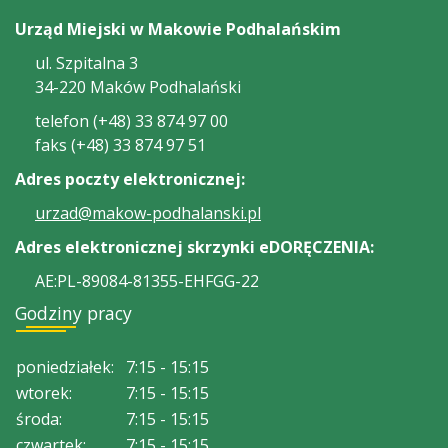
Urząd Miejski w Makowie Podhalańskim
ul. Szpitalna 3
34-220 Maków Podhalański
telefon (+48) 33 874 97 00
faks (+48) 33 874 97 51
Adres poczty elektronicznej:
urzad@makow-podhalanski.pl
Adres elektronicznej skrzynki eDORĘCZENIA:
AE:PL-89084-81355-EHFGG-22
Godziny pracy
poniedziałek:
7:15 - 15:15
wtorek:
7:15 - 15:15
środa:
7:15 - 15:15
czwartek:
7:15 - 15:15