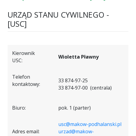
URZĄD STANU CYWILNEGO -
[USC]
Kierownik
Wioletta Pławny
USC:
Telefon
33 874-97-25
kontaktowy:
33 874-97-00 (centrala)
Biuro:
pok. 1 (parter)
usc@makow-podhalanski.pl
Adres email:
urzad@makow-