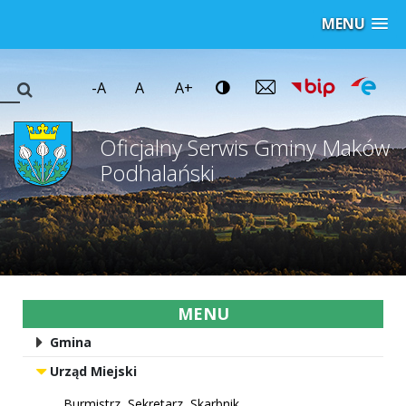
MENU
-A
A
A+
Oficjalny Serwis Gminy Maków
Podhalański
MENU
Gmina
Urząd Miejski
Burmistrz, Sekretarz, Skarbnik