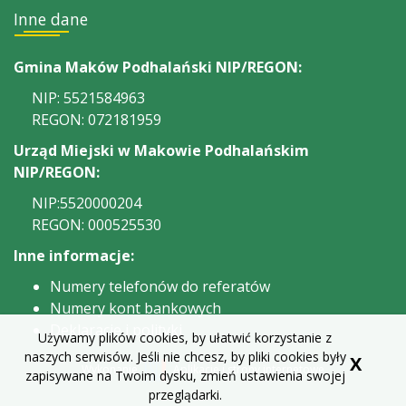
Inne dane
Gmina Maków Podhalański NIP/REGON:
NIP: 5521584963
REGON: 072181959
Urząd Miejski w Makowie Podhalańskim
NIP/REGON:
NIP:5520000204
REGON: 000525530
Inne informacje:
Numery telefonów do referatów
Numery kont bankowych
Deklaracje i polityki
Używamy plików cookies, by ułatwić korzystanie z
naszych serwisów. Jeśli nie chcesz, by pliki cookies były
X
Wykonanie
Aplikacje i strony internetowe
zapisywane na Twoim dysku, zmień ustawienia swojej
przeglądarki.