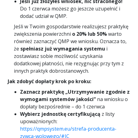
Jeśli już złożyłeś wniosek, nic straconego!
Do 1 czerwca możesz go jeszcze uzupełnić i
dodać udział w QMP.
Jeśli w Twoim gospodarstwie realizujesz praktykę
zwiększenia powierzchni
o 20% lub 50%
warto
również zaznaczyć QMP we wniosku. Oznacza to,
że
spełniasz już wymagania systemu
i
zostawiasz sobie możliwość uzyskania
dodatkowej płatności, nie rezygnując przy tym z
innych praktyk dobrostanowych.
Jak zdobyć dopłaty krok po kroku:
Zaznacz praktykę „Utrzymywanie zgodnie z
wymogami systemów jakości”
na wniosku o
dopłaty bezpośrednie – do 1 czerwca
Wybierz jednostkę certyfikującą
z listy
upoważnionych:
https://qmpsystem.eu/strefa-producenta-
zywca-wolowego/#JC