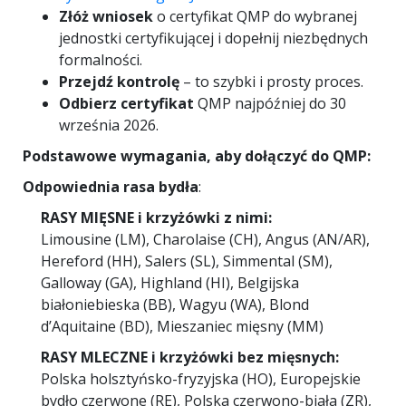
Złóż wniosek
o certyfikat QMP do wybranej
jednostki certyfikującej i dopełnij niezbędnych
formalności.
Przejdź kontrolę
– to szybki i prosty proces.
Odbierz certyfikat
QMP najpóźniej do 30
września 2026.
Podstawowe wymagania, aby dołączyć do QMP:
Odpowiednia rasa bydła
:
RASY MIĘSNE i krzyżówki z nimi:
Limousine (LM), Charolaise (CH), Angus (AN/AR),
Hereford (HH), Salers (SL), Simmental (SM),
Galloway (GA), Highland (HI), Belgijska
białoniebieska (BB), Wagyu (WA), Blond
d’Aquitaine (BD), Mieszaniec mięsny (MM)
RASY MLECZNE i krzyżówki bez mięsnych:
Polska holsztyńsko-fryzyjska (HO), Europejskie
bydło czerwone (RE), Polska czerwono-biała (ZR),