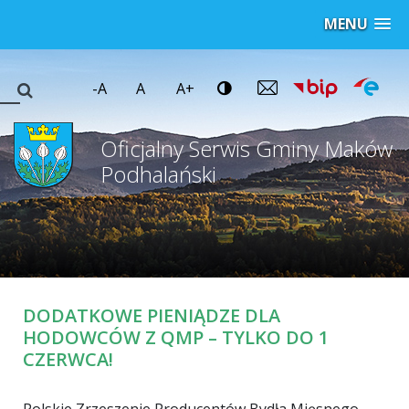
MENU
-A
A
A+
Oficjalny Serwis Gminy Maków
Podhalański
DODATKOWE PIENIĄDZE DLA
HODOWCÓW Z QMP – TYLKO DO 1
CZERWCA!