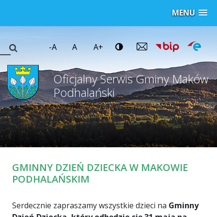
MENU
-A
A
A+
Oficjalny Serwis Gminy Maków
Podhalański
GMINNY DZIEŃ DZIECKA W MAKOWIE
PODHALAŃSKIM
Serdecznie zapraszamy wszystkie dzieci na
Gminny