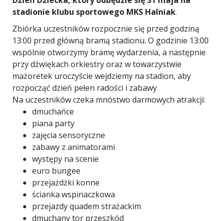
Dzień Dziecka, który odbędzie się 31 maja na
stadionie klubu sportowego MKS Halniak
.
Zbiórka uczestników rozpocznie się przed godziną
13:00 przed główną bramą stadionu. O godzinie 13:00
wspólnie otworzymy bramę wydarzenia, a następnie
przy dźwiękach orkiestry oraz w towarzystwie
mażoretek uroczyście wejdziemy na stadion, aby
rozpocząć dzień pełen radości i zabawy
Na uczestników czeka mnóstwo darmowych atrakcji:
dmuchańce
piana party
zajęcia sensoryczne
zabawy z animatorami
występy na scenie
euro bungee
przejażdżki konne
ścianka wspinaczkowa
przejazdy quadem strażackim
dmuchany tor przeszkód