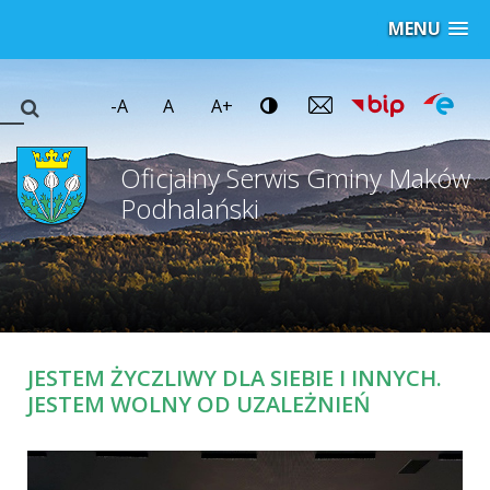
MENU
-A
A
A+
Oficjalny Serwis Gminy Maków
Podhalański
JESTEM ŻYCZLIWY DLA SIEBIE I INNYCH.
JESTEM WOLNY OD UZALEŻNIEŃ