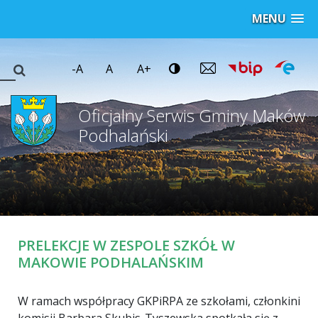
MENU
-A
A
A+
Oficjalny Serwis Gminy Maków
Podhalański
PRELEKCJE W ZESPOLE SZKÓŁ W
MAKOWIE PODHALAŃSKIM
W ramach współpracy GKPiRPA ze szkołami, członkini