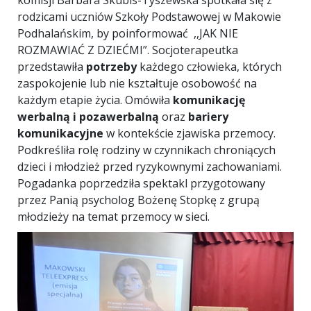
komisji Barbara Skubis-Tyszewska spotkała się z
rodzicami uczniów Szkoły Podstawowej w Makowie
Podhalańskim, by poinformować ,,JAK NIE
ROZMAWIAĆ Z DZIEĆMI”. Socjoterapeutka
przedstawiła
potrzeby
każdego człowieka, których
zaspokojenie lub nie kształtuje osobowość na
każdym etapie życia. Omówiła
komunikację
werbalną i pozawerbalną
oraz
bariery
komunikacyjne
w kontekście zjawiska przemocy.
Podkreśliła rolę rodziny w czynnikach chroniących
dzieci i młodzież przed ryzykownymi zachowaniami.
Pogadanka poprzedziła spektakl przygotowany
przez Panią psycholog Bożenę Stopkę z grupą
młodzieży na temat przemocy w sieci.