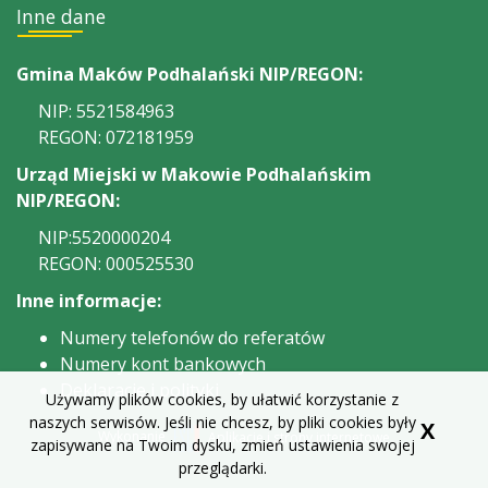
Inne dane
Gmina Maków Podhalański NIP/REGON:
NIP: 5521584963
REGON: 072181959
Urząd Miejski w Makowie Podhalańskim
NIP/REGON:
NIP:5520000204
REGON: 000525530
Inne informacje:
Numery telefonów do referatów
Numery kont bankowych
Deklaracje i polityki
Używamy plików cookies, by ułatwić korzystanie z
naszych serwisów. Jeśli nie chcesz, by pliki cookies były
X
Wykonanie
Aplikacje i strony internetowe
zapisywane na Twoim dysku, zmień ustawienia swojej
przeglądarki.