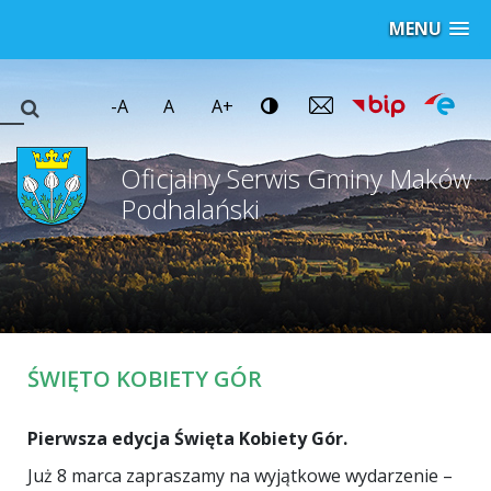
MENU
-A
A
A+
Oficjalny Serwis Gminy Maków
Podhalański
ŚWIĘTO KOBIETY GÓR
Pierwsza edycja Święta Kobiety Gór.
Już 8 marca zapraszamy na wyjątkowe wydarzenie –