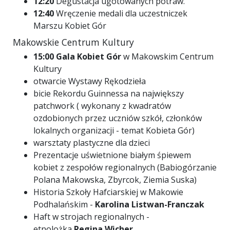
12:20
Degustacja ugotowanych potraw.
12:40
Wręczenie medali dla uczestniczek
Marszu Kobiet Gór
Makowskie Centrum Kultury
15:00
Gala Kobiet Gór
w Makowskim Centrum
Kultury
otwarcie Wystawy Rękodzieła
bicie Rekordu Guinnessa na największy
patchwork ( wykonany z kwadratów
ozdobionych przez uczniów szkół, członków
lokalnych organizacji - temat Kobieta Gór)
warsztaty plastyczne dla dzieci
Prezentacje uświetnione białym śpiewem
kobiet z zespołów regionalnych (Babiogórzanie
Polana Makowska, Zbyrcok, Ziemia Suska)
Historia Szkoły Hafciarskiej w Makowie
Podhalańskim -
Karolina Listwan-Franczak
Haft w strojach regionalnych -
etnolożka
Regina Wicher